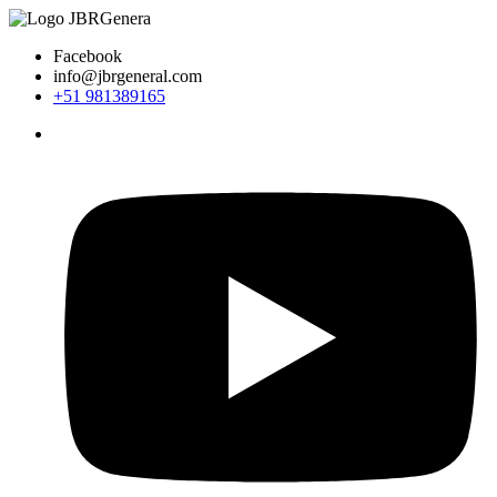
Ir
al
Facebook
contenido
info@jbrgeneral.com
+51 981389165