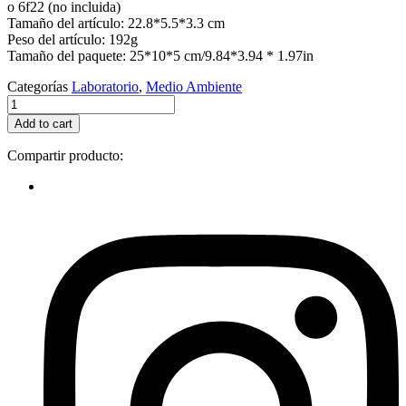
o 6f22 (no incluida)
Tamaño del artículo: 22.8*5.5*3.3 cm
Peso del artículo: 192g
Tamaño del paquete: 25*10*5 cm/9.84*3.94 * 1.97in
Categorías
Laboratorio
,
Medio Ambiente
HIGRÓMETRO
DIGITAL
Add to cart
HT-
350
Compartir producto:
quantity