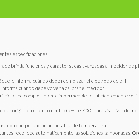
ientes especificaciones
orado brinda funciones y características avanzadas al medidor de pH 
que le informa cuándo debe reemplazar el electrodo de pH
 informa cuándo debe volver a calibrar el medidor
ficie plana completamente impermeable, lo suficientemente resis
gico se origina en el punto neutro (pH de 7,00) para visualizar de m
ura con compensación automática de temperatura
 3 puntos reconoce automáticamente las soluciones tamponadas.
Ord