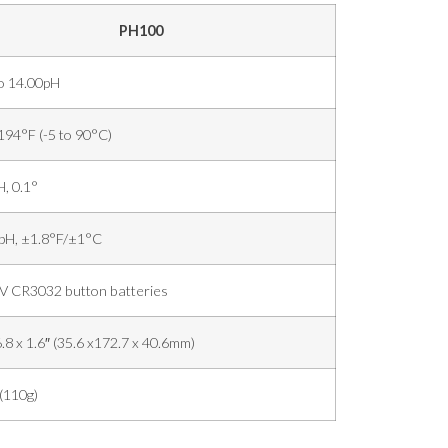
PH100
to 14.00pH
194°F (-5 to 90°C)
, 0.1°
pH, ±1.8°F/±1°C
3V CR3032 button batteries
6.8 x 1.6″ (35.6 x172.7 x 40.6mm)
(110g)