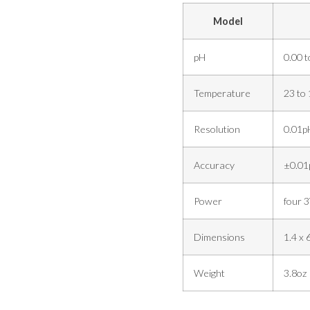
Model
pH
0.00 
Temperature
23 to 
Resolution
0.01pH
Accuracy
±0.01
Power
four 
Dimensions
1.4 x 
Weight
3.8oz 