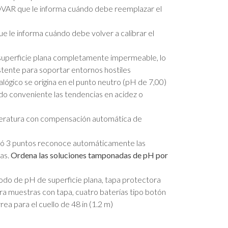
VAR que le informa cuándo debe reemplazar el
e le informa cuándo debe volver a calibrar el
superficie plana completamente impermeable, lo
stente para soportar entornos hostiles
alógico se origina en el punto neutro (pH de 7,00)
do conveniente las tendencias en acidez o
ratura con compensación automática de
 2 ó 3 puntos reconoce automáticamente las
as.
Ordena las soluciones tamponadas de pH por
do de pH de superficie plana, tapa protectora
ra muestras con tapa, cuatro baterías tipo botón
ea para el cuello de 48 in (1.2 m)