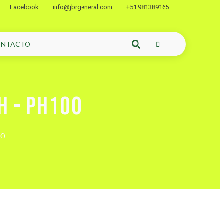
Facebook
info@jbrgeneral.com
+51 981389165
ONTACTO
H - PH100
00