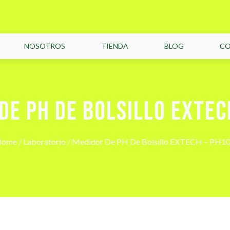
NOSOTROS
TIENDA
BLOG
C
DE PH DE BOLSILLO EXTEC
Home
/
Laboratorio
/ Medidor De PH De Bolsillo EXTECH – PH1