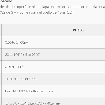
eparado
e pH de superficie plana, tapa protectora del sensor, cubeta para
32 de 3 V y correa para el cuello de 48 in (1.2 m)
PH100
0.00 to 14.00pH
23 to 194°F (-5 to 90°C)
0.01pH, 0.1°
±0.01pH, ±1.8°F/±1°C
four 3V CR3032 button batteries
1.4 x 6.8 x 1.6″ (35.6 x172.7 x 40.6mm)