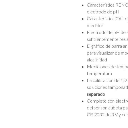
Característica RENO
electrodo de pH
Característica CAL qu
medidor
Electrodo de pH de 
suficientemente resi
El gráfico de barra an
para visualizar de mo
alcalinidad
Mediciones de tempe
temperatura
La calibración de 1,
soluciones tamponad
separado
Completo con electro
del sensor, cubeta pa
CR-2032 de 3 V y corr