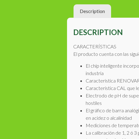
Description
DESCRIPTION
CARACTERÍSTICAS
El producto cuenta con las sigu
El chip inteligente incorp
industria
Característica RENOVAR 
Característica CAL que le
Electrodo de pH de super
hostiles
El gráfico de barra analó
en acidez o alcalinidad
Mediciones de temperat
La calibración de 1, 2 ó