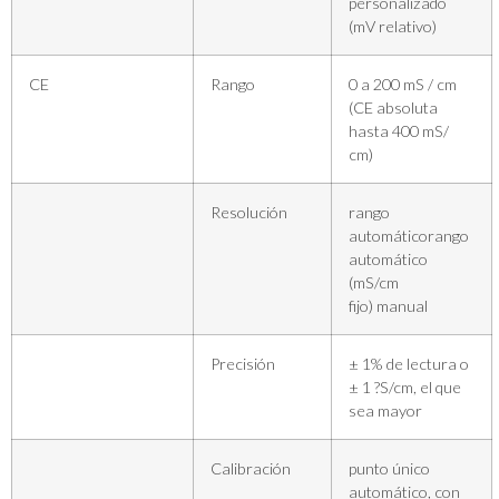
personalizado
(mV relativo)
CE
Rango
0 a 200 mS / cm
(CE absoluta
hasta 400 mS/
cm)
Resolución
rango
automáticorango
automático
(mS/cm
fijo) manual
Precisión
± 1% de lectura o
± 1 ?S/cm, el que
sea mayor
Calibración
punto único
automático, con