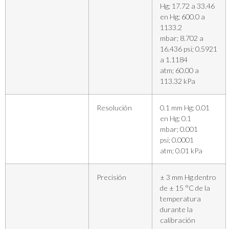
Hg; 17.72 a 33.46
en Hg; 600.0 a
1133.2
mbar; 8.702 a
16.436 psi; 0.5921
a 1.1184
atm; 60.00 a
113.32 kPa
Resolución
0.1 mm Hg; 0.01
en Hg; 0.1
mbar; 0.001
psi; 0.0001
atm; 0.01 kPa
Precisión
± 3 mm Hg dentro
de ± 15 °C de la
temperatura
durante la
calibración