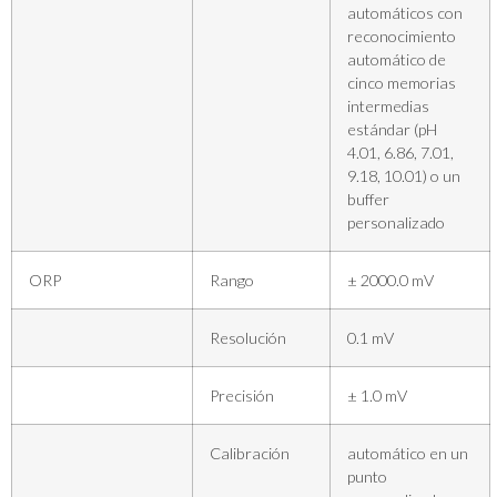
automáticos con
reconocimiento
automático de
cinco memorias
intermedias
estándar (pH
4.01, 6.86, 7.01,
9.18, 10.01) o un
buffer
personalizado
ORP
Rango
± 2000.0 mV
Resolución
0.1 mV
Precisión
± 1.0 mV
Calibración
automático en un
punto