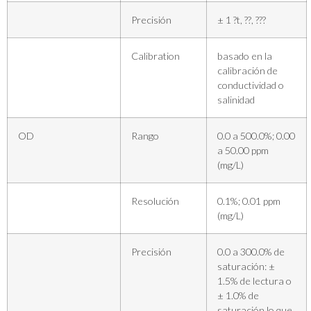
Precisión
± 1 ?t, ??, ???
Calibration
basado en la
calibración de
conductividad o
salinidad
OD
Rango
0.0 a 500.0%; 0.00
a 50.00 ppm
(mg/L)
Resolución
0.1%; 0.01 ppm
(mg/L)
Precisión
0.0 a 300.0% de
saturación: ±
1.5% de lectura o
± 1.0% de
saturación lo que