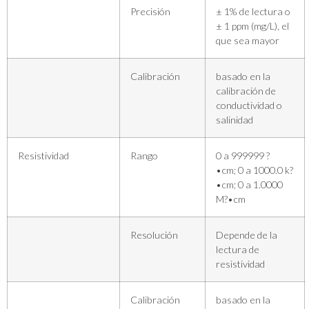
Precisión
± 1% de lectura o
± 1 ppm (mg/L), el
que sea mayor
Calibración
basado en la
calibración de
conductividad o
salinidad
Resistividad
Rango
0 a 999999 ?
•cm; 0 a 1000.0 k?
•cm; 0 a 1.0000
M?•cm
Resolución
Depende de la
lectura de
resistividad
Calibración
basado en la