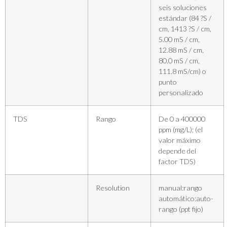
seis soluciones
estándar (84 ?S /
cm, 1413 ?S / cm,
5.00 mS / cm,
12.88 mS / cm,
80.0 mS / cm,
111.8 mS/cm) o
punto
personalizado
TDS
Rango
De 0 a 400000
ppm (mg/L); (el
valor máximo
depende del
factor TDS)
Resolution
manual:rango
automático:auto-
rango (ppt fijo)