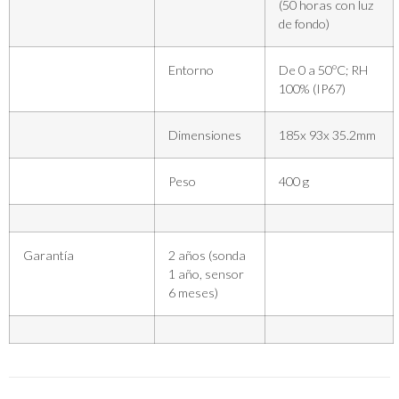
(50 horas con luz
de fondo)
Entorno
De 0 a 50ºC; RH
100% (IP67)
Dimensiones
185x 93x 35.2mm
Peso
400 g
Garantía
2 años (sonda
1 año, sensor
6 meses)