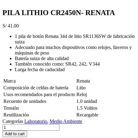
PILA LITHIO CR2450N- RENATA
S/
41.00
1 pila de botón Renata 344 de litio SR1136SW de fabricación
suiza
Adecuado para muchos dispositivos como relojes, llaveros y
máquinas de peso
Batería suiza de alta calidad
También conocido como: SR42, 242, V344
Larga fecha de caducidad
Marca
Renata
Composición de celdas de batería
Litio
Usos recomendados para el producto
Reloj
Recuento de unidades
1.0 unidad
Tensión
1.5 Voltios
Reutilización
Recargable
Categorías
Laboratorio
,
Medio Ambiente
PILA
LITHIO
Add to cart
CR2450N-