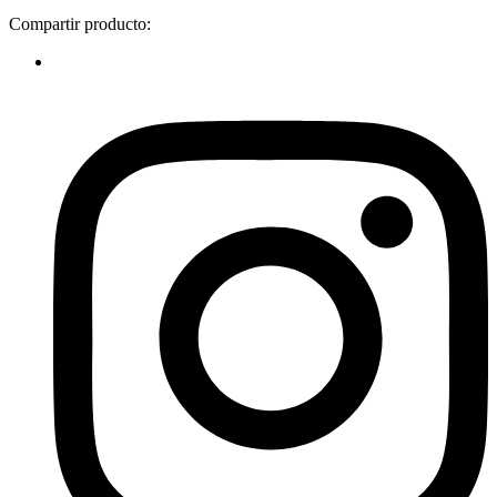
RENATA
Compartir producto:
quantity