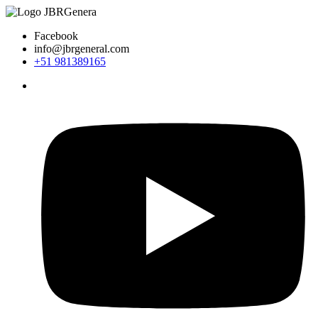
Ir
al
Facebook
contenido
info@jbrgeneral.com
+51 981389165