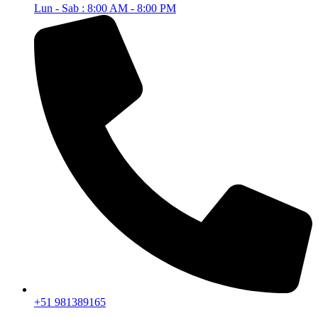
Lun - Sab : 8:00 AM - 8:00 PM
+51 981389165​