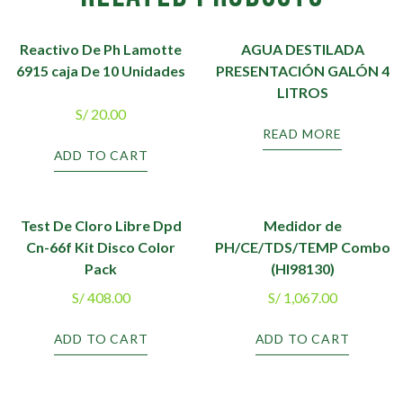
Reactivo De Ph Lamotte
AGUA DESTILADA
6915 caja De 10 Unidades
PRESENTACIÓN GALÓN 4
LITROS
S/
20.00
READ MORE
ADD TO CART
Test De Cloro Libre Dpd
Medidor de
Cn-66f Kit Disco Color
PH/CE/TDS/TEMP Combo
Pack
(HI98130)
S/
408.00
S/
1,067.00
ADD TO CART
ADD TO CART