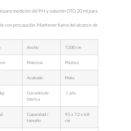
 ml para medición del PH y solución OTO 20 ml para
 con precaución. Mantener fuera del alcance de
m
Ancho
7.200 cm
 cm
Material
Plástico
Acabado
Mate
 kg
Garantía de
1 año
fabrica
62
Capacidad /
9.5 x 7.2 x 6.8
tamaño
cm