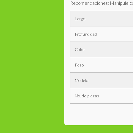
Recomendaciones: Manipule con
Largo
Profundidad
Color
Peso
Modelo
No. de piezas