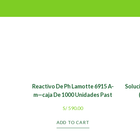
Reactivo De Ph Lamotte 6915 A-
Soluc
m—caja De 1000 Unidades Past
S/
590.00
ADD TO CART