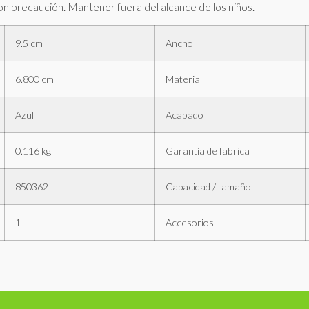
 precaución. Mantener fuera del alcance de los niños.
9.5 cm
Ancho
6.800 cm
Material
Azul
Acabado
0.116 kg
Garantía de fabrica
850362
Capacidad / tamaño
1
Accesorios