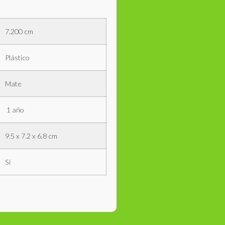
7.200 cm
Plástico
Mate
1 año
9.5 x 7.2 x 6.8 cm
Sí