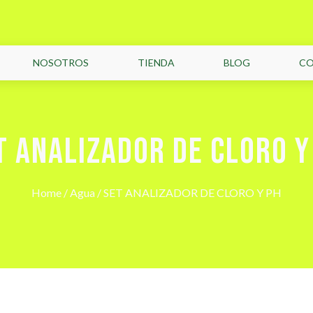
NOSOTROS
TIENDA
BLOG
C
T ANALIZADOR DE CLORO Y
Home
/
Agua
/ SET ANALIZADOR DE CLORO Y PH