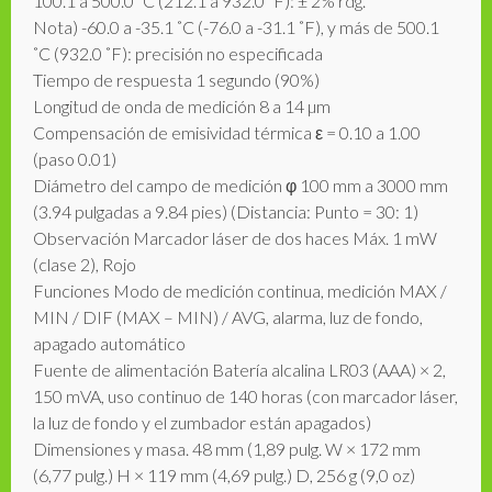
100.1 a 500.0 ˚C (212.1 a 932.0 ˚F): ± 2% rdg.
Nota) -60.0 a -35.1 ˚C (-76.0 a -31.1 ˚F), y más de 500.1
˚C (932.0 ˚F): precisión no especificada
Tiempo de respuesta 1 segundo (90%)
Longitud de onda de medición 8 a 14 µm
Compensación de emisividad térmica ε = 0.10 a 1.00
(paso 0.01)
Diámetro del campo de medición φ 100 mm a 3000 mm
(3.94 pulgadas a 9.84 pies) (Distancia: Punto = 30: 1)
Observación Marcador láser de dos haces Máx. 1 mW
(clase 2), Rojo
Funciones Modo de medición continua, medición MAX /
MIN / DIF (MAX – MIN) / AVG, alarma, luz de fondo,
apagado automático
Fuente de alimentación Batería alcalina LR03 (AAA) × 2,
150 mVA, uso continuo de 140 horas (con marcador láser,
la luz de fondo y el zumbador están apagados)
Dimensiones y masa. 48 mm (1,89 pulg. W × 172 mm
(6,77 pulg.) H × 119 mm (4,69 pulg.) D, 256 g (9,0 oz)