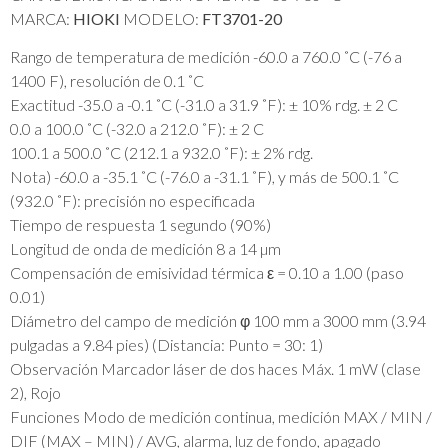
MARCA:
HIOKI
MODELO:
FT3701-20
Rango de temperatura de medición -60.0 a 760.0 ˚C (-76 a
1400 F), resolución de 0.1 ˚C
Exactitud -35.0 a -0.1 ˚C (-31.0 a 31.9 ˚F): ± 10% rdg. ± 2 C
0.0 a 100.0 ˚C (-32.0 a 212.0 ˚F): ± 2 C
100.1 a 500.0 ˚C (212.1 a 932.0 ˚F): ± 2% rdg.
Nota) -60.0 a -35.1 ˚C (-76.0 a -31.1 ˚F), y más de 500.1 ˚C
(932.0 ˚F): precisión no especificada
Tiempo de respuesta 1 segundo (90%)
Longitud de onda de medición 8 a 14 µm
Compensación de emisividad térmica ε = 0.10 a 1.00 (paso
0.01)
Diámetro del campo de medición φ 100 mm a 3000 mm (3.94
pulgadas a 9.84 pies) (Distancia: Punto = 30: 1)
Observación Marcador láser de dos haces Máx. 1 mW (clase
2), Rojo
Funciones Modo de medición continua, medición MAX / MIN /
DIF (MAX – MIN) / AVG, alarma, luz de fondo, apagado