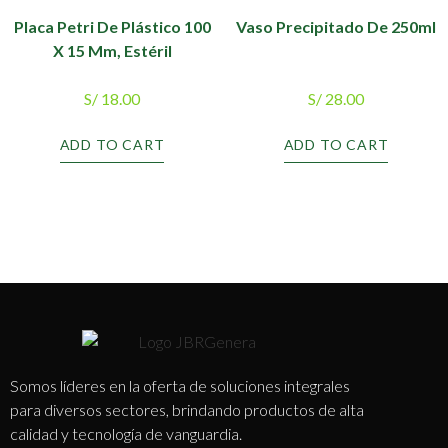
Placa Petri De Plástico 100
Vaso Precipitado De 250ml
X 15 Mm, Estéril
S/
18.00
S/
28.00
ADD TO CART
ADD TO CART
Somos líderes en la oferta de soluciones integrales
para diversos sectores, brindando productos de alta
calidad y tecnología de vanguardia.