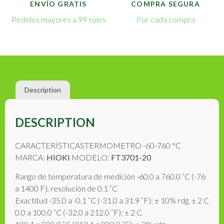
ENVÍO GRATIS
COMPRA SEGURA
Pedidos mayores a 99 soles
Por cada compra
Description
DESCRIPTION
CARACTERÍSTICASTERMOMETRO -60-760 °C
MARCA:
HIOKI
MODELO:
FT3701-20
Rango de temperatura de medición -60.0 a 760.0 ˚C (-76
a 1400 F), resolución de 0.1 ˚C
Exactitud -35.0 a -0.1 ˚C (-31.0 a 31.9 ˚F): ± 10% rdg. ± 2 C
0.0 a 100.0 ˚C (-32.0 a 212.0 ˚F): ± 2 C