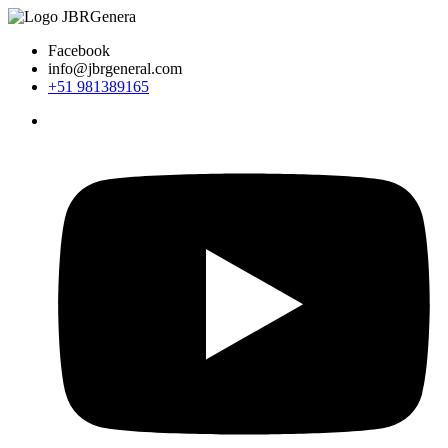
Ir
al
Facebook
contenido
info@jbrgeneral.com
+51 981389165