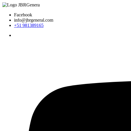
Ir
al
Facebook
contenido
info@jbrgeneral.com
+51 981389165