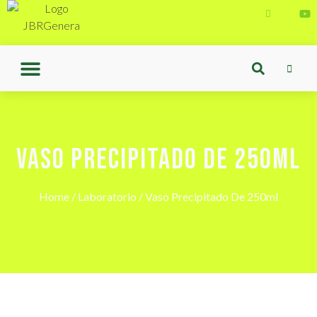
VASO PRECIPITADO DE 250ML
Home
/
Laboratorio
/ Vaso Precipitado De 250ml