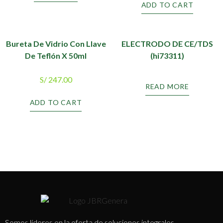
ADD TO CART
Bureta De Vidrio Con Llave
ELECTRODO DE CE/TDS
De Teflón X 50ml
(hi73311)
S/
247.00
READ MORE
ADD TO CART
Somos líderes en la oferta de soluciones integrales