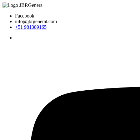
Ir
al
Facebook
contenido
info@jbrgeneral.com
+51 981389165