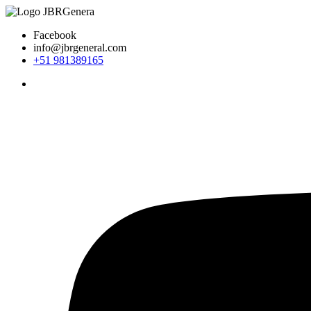
Ir
al
Facebook
contenido
info@jbrgeneral.com
+51 981389165