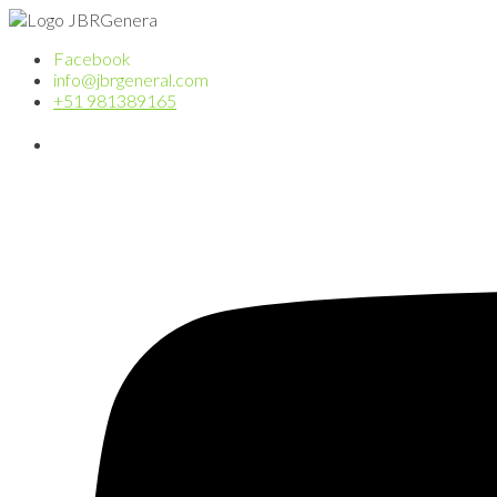
Ir
al
Facebook
contenido
info@jbrgeneral.com
+51 981389165