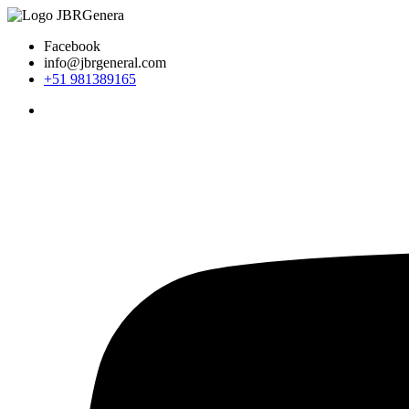
Ir
al
Facebook
contenido
info@jbrgeneral.com
+51 981389165