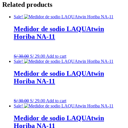
Related products
Sale!
Medidor de sodio LAQUAtwin
Horiba NA-11
Original
Current
S/
30.00
S/
29.00
Add to cart
price
price
Sale!
was:
is:
S/ 30.00.
S/ 29.00.
Medidor de sodio LAQUAtwin
Horiba NA-11
Original
Current
S/
30.00
S/
29.00
Add to cart
price
price
Sale!
was:
is:
S/ 30.00.
S/ 29.00.
Medidor de sodio LAQUAtwin
Horiba NA-11