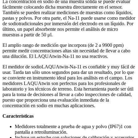
La concentración en sodio de una muestra sólida se puede evaluar
fácilmente colocando dicha muestra directamente en el sensor.
También se pueden realizar mediciones de muestras como líquidos,
pastas y polvos. Por otra parte, el Na-11 puede usarse como medidor
de sodiotradicionales por inmersión del electrodo en un líquido. Por
último, un papel absorbente nos permite el análisis de micro
muestras a partir de 50 μl.
El amplio rango de medición que incorpora (de 2 a 9900 ppm)
permite medir concentraciones altas sin necesidad de llevar a cabo
una dilución. El LAQUAtwin-Na-11 no usa reactivos.
El medidor de sodioLAQUAtwin-Na-11 es confiable y muy fácil de
usar. Tarda tan sólo unos segundos para dar un resultado, por lo que
se convierte en instrumento ideal para los análisis en el campo. Los
medidores LAQUAtwin son perfectos para los profesionales de
laboratorio y los técnicos de terreno. Esta herramienta puede ser útil
para la toma de decisiones al llevar a cabo inspecciones de calidad,
puesto que proporciona una evaluación inmediata de la
concentración en sodio en muchas aplicaciones.
Características
Medidores totalmente a prueba de agua y polvo (IP67)1 con
pantalla a retroiluminación.
Incluye un estuche con soluciones de calibración y accesorios