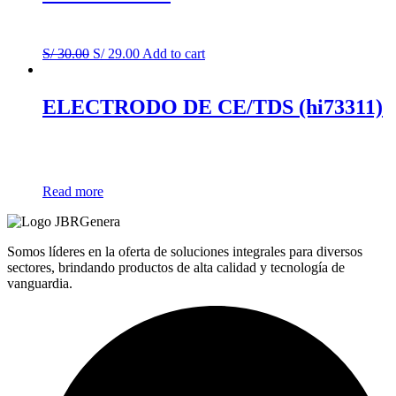
Original
Current
S/
30.00
S/
29.00
Add to cart
price
price
was:
is:
S/ 30.00.
S/ 29.00.
ELECTRODO DE CE/TDS (hi73311)
Read more
Somos líderes en la oferta de soluciones integrales para diversos
sectores, brindando productos de alta calidad y tecnología de
vanguardia.