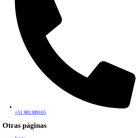
+51 981389165​
Otras páginas